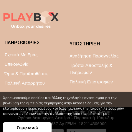
ΠΛΗΡΟΦΟΡΙΕΣ
ΥΠΟΣΤΗΡΙΞΗ
Σχετικά Με Εμάς
Αναζήτηση Παραγγελίας
Επικοινωνία
Τρόποι Αποστολής &
Πληρωμών
Όροι & Προϋποθέσεις
Πολιτική Επιστροφών
Πολιτική Απορρήτου
Χρησιμοποιούμε cookies και άλλες τεχνολογίες εντοπισμού για την
βελτίωση της εμπειρίας περιήγησης στην ιστοσελίδα μας, για την
εξατομίκευση περιεχομένου και διαφημίσεων, την παροχή λειτουργιών
Νικ. Πλαστήρα 11, 56429 Ευκαρπία, Θεσσαλονίκη
κοινωνικών μέσων και την ανάλυση της επισκεψιμότητάς μας.
Ωράριο Λειτουργίας Δευτέρα - Παρασκευή 10πμ-3μμ
ΑΦΜ: 117786687 Αρ.ΓΕΜΗ: 182114506000
Συμφωνώ