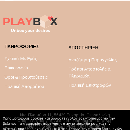
ΠΛΗΡΟΦΟΡΙΕΣ
ΥΠΟΣΤΗΡΙΞΗ
Σχετικά Με Εμάς
Αναζήτηση Παραγγελίας
Επικοινωνία
Τρόποι Αποστολής &
Πληρωμών
Όροι & Προϋποθέσεις
Πολιτική Επιστροφών
Πολιτική Απορρήτου
Νικ. Πλαστήρα 11, 56429 Ευκαρπία, Θεσσαλονίκη
Χρησιμοποιούμε cookies και άλλες τεχνολογίες εντοπισμού για την
Ωράριο Λειτουργίας Δευτέρα - Παρασκευή 10πμ-3μμ
βελτίωση της εμπειρίας περιήγησης στην ιστοσελίδα μας, για την
ΑΦΜ: 117786687 Αρ.ΓΕΜΗ: 182114506000
εξατομίκευση περιεχομένου και διαφημίσεων, την παροχή λειτουργιών