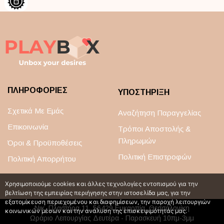
ΠΛΗΡΟΦΟΡΙΕΣ
ΥΠΟΣΤΗΡΙΞΗ
Σχετικά Με Εμάς
Αναζήτηση Παραγγελίας
Επικοινωνία
Τρόποι Αποστολής &
Πληρωμών
Όροι & Προϋποθέσεις
Πολιτική Επιστροφών
Πολιτική Απορρήτου
Χρησιμοποιούμε cookies και άλλες τεχνολογίες εντοπισμού για την
βελτίωση της εμπειρίας περιήγησης στην ιστοσελίδα μας, για την
εξατομίκευση περιεχομένου και διαφημίσεων, την παροχή λειτουργιών
Νικ. Πλαστήρα 11, 56429 Ευκαρπία, Θεσσαλονίκη
κοινωνικών μέσων και την ανάλυση της επισκεψιμότητάς μας.
Ωράριο Λειτουργίας Δευτέρα - Παρασκευή 10πμ-3μμ